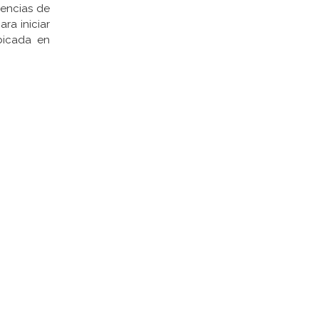
uencias de
ra iniciar
bicada en