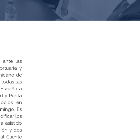
 ante las
rtuaria y
inicano de
 todas las
e España a
id y Punta
gocios en
mingo. Es
ificar los
a asistido
ción y dos
al Cliente