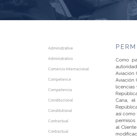
PERM
Administrative
Administrativo
Como par
autorida
Comercio Internacional
Aviación 
Competence
Aviación 
licencias
Competencia
República
Cana, el
Constitucional
Repúblic
Constitutional
así como 
permisos 
Contractual
al Client
Contractual
modificac