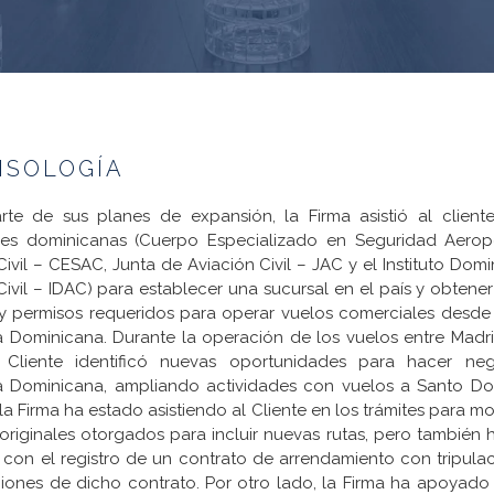
ISOLOGÍA
te de sus planes de expansión, la Firma asistió al cliente
des dominicanas (Cuerpo Especializado en Seguridad Aeropo
Civil – CESAC, Junta de Aviación Civil – JAC y el Instituto Dom
Civil – IDAC) para establecer una sucursal en el país y obtener
 y permisos requeridos para operar vuelos comerciales desd
 Dominicana. Durante la operación de los vuelos entre Madr
 Cliente identificó nuevas oportunidades para hacer ne
a Dominicana, ampliando actividades con vuelos a Santo Do
la Firma ha estado asistiendo al Cliente en los trámites para mod
originales otorgados para incluir nuevas rutas, pero también h
e con el registro de un contrato de arrendamiento con tripula
iones de dicho contrato. Por otro lado, la Firma ha apoyado 