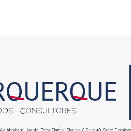
. Av. Abraham Lincoln, Torre Piantini, Piso 13, C.P. 10148, Santo Domin