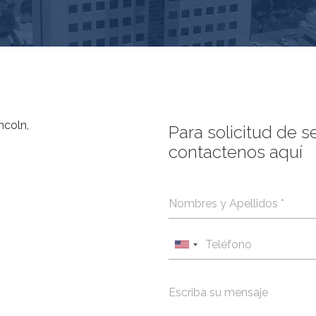
ncoln,
Para solicitud de s
contactenos aquí
U
n
i
t