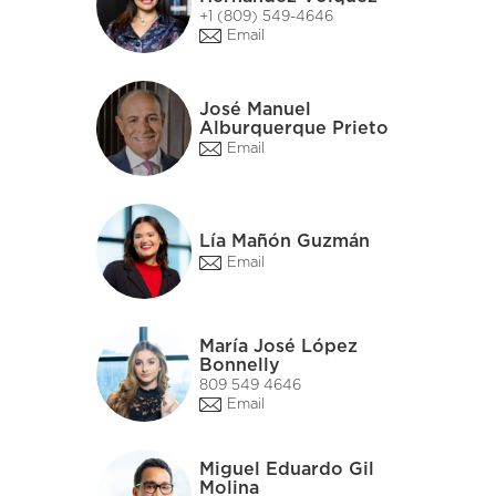
+1 (809) 549-4646
Email
José Manuel
Alburquerque Prieto
Email
Lía Mañón Guzmán
Email
María José López
Bonnelly
809 549 4646
Email
Miguel Eduardo Gil
Molina